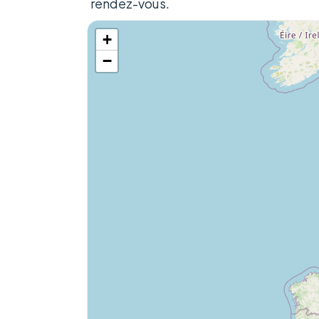
rendez-vous.
+
−