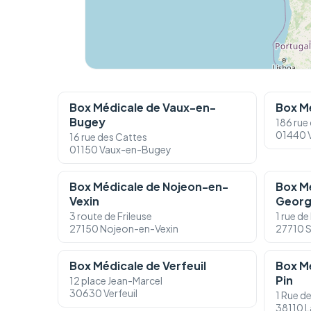
Box Médicale de Vaux-en-
Box Mé
Bugey
186 rue 
01440 V
16 rue des Cattes
01150 Vaux-en-Bugey
Box Médicale de Nojeon-en-
Box Mé
Vexin
Georg
3 route de Frileuse
1 rue d
27150 Nojeon-en-Vexin
27710 
Box Médicale de Verfeuil
Box M
Pin
12 place Jean-Marcel
30630 Verfeuil
1 Rue d
38110 L