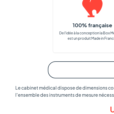
100% française
De l'idée à la conception la Box 
est un produit Made in Franc
Le cabinet médical dispose de dimensions con
l'ensemble des instruments de mesure nécessa
U