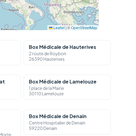
Leaflet
|
©
OpenStreetMap
Box Médicale de Hauterives
2 route de Roybon
26390 Hauterives
at
Box Médicale de Lamelouze
1 place de la Mairie
30110 Lamelouze
Box Médicale de Denain
Centre Hospitalier de Denain
59220 Denain
Morte