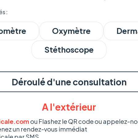
s :
iomètre
Oxymètre
Derm
Stéthoscope
Déroulé d'une consultation
A l'extérieur
icale.com
ou Flashez le QR code ou appelez-no
renez un rendez-vous immédiat
icale par SMS