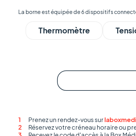
La borne est équipée de 6 dispositifs connecté
Thermomètre
Tens
1
Prenez un rendez-vous sur
laboxmed
2
Réservez votre créneau horaire ou p
3
Recevez le code d'accès à la Box Méd