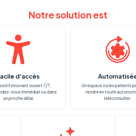
Notre solution est
acile d'accès
Automatisé
ositif innovant ouvert 7/7,
Un espace où les patients p
endez-vous immédiat ou dans
rendre en toute autonom
un proche délai
téléconsulter.