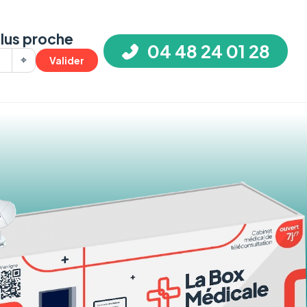
plus proche
04 48 24 01 28
⌖
Valider