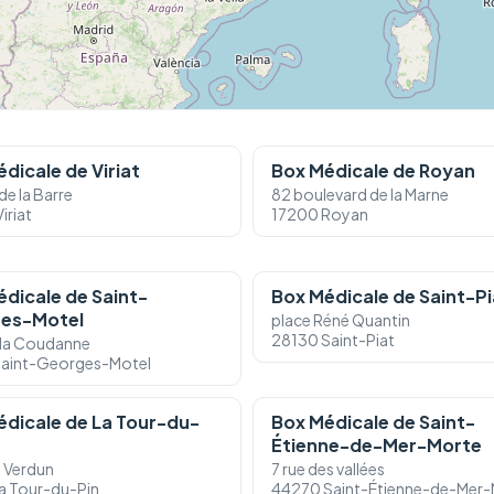
dicale de Viriat
Box Médicale de Royan
de la Barre
82 boulevard de la Marne
iriat
17200 Royan
dicale de Saint-
Box Médicale de Saint-Pi
es-Motel
place Réné Quantin
28130 Saint-Piat
e la Coudanne
Saint-Georges-Motel
édicale de La Tour-du-
Box Médicale de Saint-
Étienne-de-Mer-Morte
e Verdun
7 rue des vallées
a Tour-du-Pin
44270 Saint-Étienne-de-Mer-